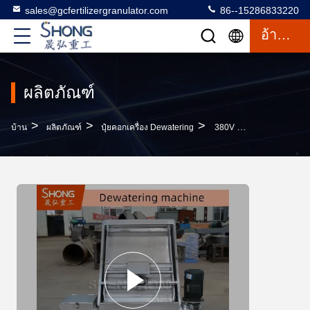
sales@gcfertilizergranulator.com
86--15286833220
อ้างอิง
ผลิตภัณฑ์
>
>
>
บ้าน
ผลิตภัณฑ์
ปุ๋ยคอกเครื่อง Dewatering
380V 7.5kw เครื่องบำบัดน้ำเสียมูลสัตว์วัสดุสแตนเลสการใช้ขยะมูลสัตว์