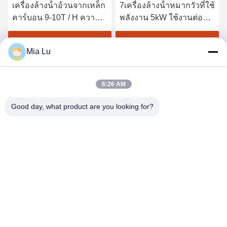
เครื่องล้างน้ําอ้วนจากเหล็ก
7เครื่องล้างน้ําหมากวัวที่ใช้
คาร์บอน 9-10T / H ความจุ
พลังงาน 5kW ใช้งานต่อ
มีน้ําเหลือน้อยกว่า 35%
เนื่อง พร้อมเครื่องแยก
สําหรับการผลิตปุ๋ย
ของเหลวแข็งจากเหล็กไร้
รับราคาที่ดีที่สุด
รับราคาที่ดีที่สุด
Mia Lu
ขัด 304
6:26 AM
Good day, what product are you looking for?
ZHENGZHOU SHENGHONG HEAVY
INDUSTRY TECHNOLOGY CO., LTD.
sales@gcfertilizergranulator.com
86--15286833220
เลขที่ 416 ชั้น 9 อาคาร B, Shenglong Central Plaza, เขต
ไฮเทค, เมืองเจิ้งโจว, มณฑลเหอหนาน