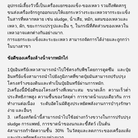
อุปกรณ์เลี้ยงวัวนี้เป็นเครื่องแยกของแข็ง-ของเหลว รวมถึงพัดสกรู
ขนส่งเครื่องจักรถูกออกแบบให้แยกระหว่างระยะเหลวจากระยะแข็ง
ในสารที่หลากหลาย เช่น sludge, น้ําเสีย, หมัก, ผสมของเหลวและ
เหลว, ผัก, ขยะการแปรรูปและอื่น ๆ, ในกรณีที่สัดส่วนของเหลวใน
เหลวอาจแตกต่างกันอย่างมาก.
การแยกระยะแข็งและระยะเหลว สามารถจัดการได้ง่ายและถูกกว่า
ในบางสาขา
ข้อดีของ
เครื่องล้างน้ําจากหมักไก่
1ปุ๋ยอินทรีย์เหลวสามารถนําไปใช้ตรงกับพืชโดยการดูดซึม และปุ๋ย
อินทรีย์แข็งสามารถนําไปยังภูมิภาคที่ขาดปุ๋ยมันสามารถปรับปรุง
โครงสร้างของดินและทําเป็นปุ๋ยอินทรีย์ผ่านการหมัก.
2เครื่องนี้มีข้อดีของโครงสร้างที่เหมาะสม ขนาดเล็ก ความเร็วต่ํา
ประสิทธิภาพสูง ความชื้นของวัสดุต่ํา การขาดน้ําแบบเดียวกัน การ
ทํางานต่อเนื่อง ระดับอัตโนมัติสูงประหยัดพลังงานการบํารุงรักษา
ง่าย และอื่นๆ
3. เครื่องสกัดน้ํานี้สามารถนําไปใช้อย่างกว้างขวางในการปรับปรุง
sludge การแพทย์, การขาดน้ําของนกและขี้สัตว์ เป็นต้น
4สามารถกําจัดความชื้น 30% ในวัสดุและลดภาระของเครื่องแห้ง
และประหยัดพลังงานอย่างมาก