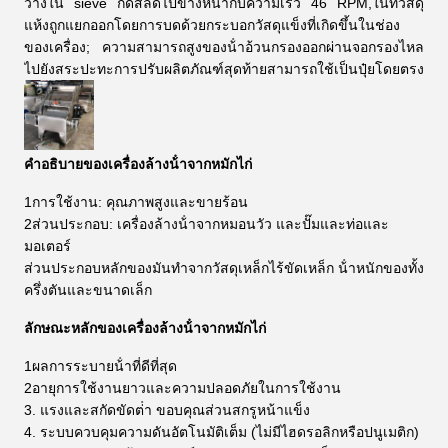
วางใน sieve กดสลัดไปข้างหน้ากับความเร็ว 46 RPM,ในที่วัสดุ
แห้งถูกแยกออกโดยการบดด้วยกระบอกวัสดุแข็งที่เกิดขึ้นในช่อง
ของเครื่อง; ความสามารถสูงของน้ําอ้วนกรองออกผ่านจอกรองไหล
ไปยังสระปะทะการปรับผลิตภัณฑ์สุดท้ายสามารถใช้เป็นปุ๋ยโดยตรง
คําอธิบายของ
เครื่องล้างน้ําจากหมักไก่
1การใช้งาน: คุณภาพสูงและขายร้อน
2ส่วนประกอบ: เครื่องล้างน้ําจากหมอนวัว และปั๊มและท่อและ
มอเตอร์
ส่วนประกอบหลักของมันทําจากวัสดุเหล็กไร้ขัดเหล็ก น้ําหนักของทั้ง
ครึ่งตันและขนาดเล็ก
ลักษณะหลัก
ของ
เครื่องล้างน้ําจากหมักไก่
1ผลการระบายน้ําที่ดีที่สุด
2อายุการใช้งานยาวและความปลอดภัยในการใช้งาน
3. แรงและสกัดขัดต่ํา ขอบคุณส่วนสกรูหน้าแข็ง
4. ระบบควบคุมความดันอัตโนมัติเต็ม (ไม่มีไฮดรอลิกหรือปนูเมติก)