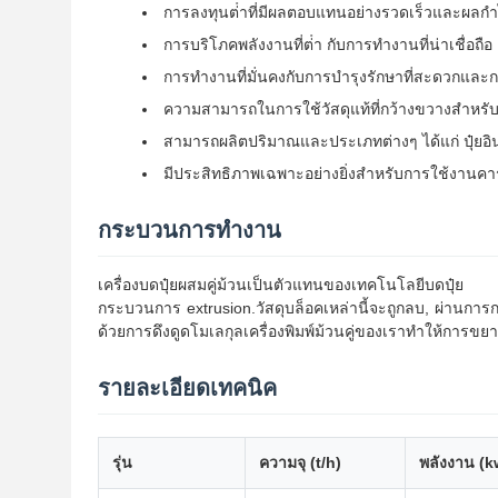
การลงทุนต่ําที่มีผลตอบแทนอย่างรวดเร็วและผลกํา
การบริโภคพลังงานที่ต่ํา กับการทํางานที่น่าเชื่อถ
การทํางานที่มั่นคงกับการบํารุงรักษาที่สะดวกแ
ความสามารถในการใช้วัสดุแท้ที่กว้างขวางสําหรับก
สามารถผลิตปริมาณและประเภทต่างๆ ได้แก่ ปุ๋ยอินทรีย์
มีประสิทธิภาพเฉพาะอย่างยิ่งสําหรับการใช้งานค
กระบวนการทํางาน
เครื่องบดปุ๋ยผสมคู่ม้วนเป็นตัวแทนของเทคโนโลยีบดปุ๋
กระบวนการ extrusion.วัสดุบล็อคเหล่านี้จะถูกลบ, ผ่าน
ด้วยการดึงดูดโมเลกุลเครื่องพิมพ์ม้วนคู่ของเราทําให้การ
รายละเอียดเทคนิค
รุ่น
ความจุ (t/h)
พลังงาน (k