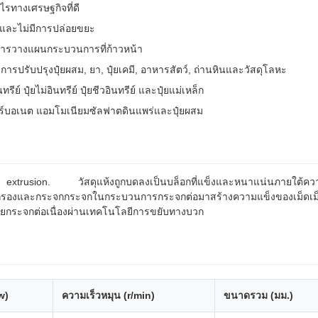
ไรทางเศรษฐกิจที่ดี
ือ และไม่มีการปล่อยขยะ
ละการวางแผนกระบวนการที่ก้าวหน้า
ารปรับปรุงปุ๋ยผสม, ยา, ปุ๋ยเคมี, อาหารสัตว์, ถ่านหินและวัสดุโลหะ
 ปุ๋ยไม่อินทรีย์ ปุ๋ยชีวอินทรีย์ และปุ๋ยแม่เหล็ก
าร์บอเนต แอมโมเนียมซัลฟาตดินแพร่และปุ๋ยผสม
ย extrusion. วัสดุแห้งถูกบดลงเป็นบล็อกที่แข็งและหนาแน่นภายใต้คว
การกรองและกระจกกระจกในกระบวนการกระจกต่อมาสร้างความแข็งของเม็ดเม
ขยายกระจกต่อเนื่องผ่านเทคโนโลยีการขยับทางบวก
w)
ความเร็วหมุน (r/min)
ขนาดรวม (มม.)