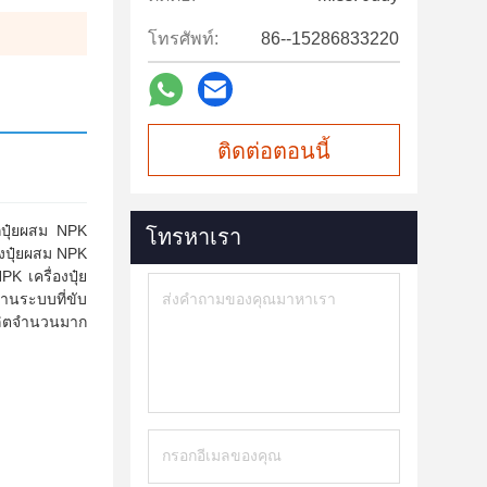
โทรศัพท์:
86--15286833220
ติดต่อตอนนี้
ูกปุ๋ยผสม NPK
โทรหาเรา
องปุ๋ยผสม NPK
K เครื่องปุ๋ย
่านระบบที่ขับ
ลิตจํานวนมาก