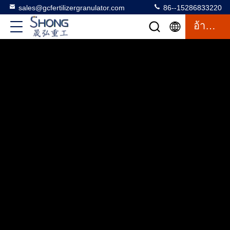
sales@gcfertilizergranulator.com
86--15286833220
อ้างอิง