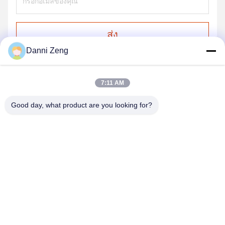
ส่ง
Danni Zeng
7:11 AM
Good day, what product are you looking for?
ZHENGZHOU SHENGHONG HEAVY
INDUSTRY TECHNOLOGY CO., LTD.
sales@gcfertilizergranulator.com
86--15286833220
เลขที่ 416 ชั้น 9 อาคาร B, Shenglong Central Plaza, เขต
ไฮเทค, เมืองเจิ้งโจว, มณฑลเหอหนาน