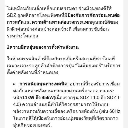
ไม่เหมือนกับเหล็กเหล็กแบบธรรมดา ร่างม้วนของซีรีส์
SDZ ถูกผลิตจากโลหะพิเศษที่มี
ป้องกันการกัดกร่อน
,
ทนต่อ
การสกัด
และ
ความต้านทานต่อแรงกระแทก
คุณสมบัติของ
ผิวผิวค่อนข้างค่อนข้างค่อนข้างดี เพื่อลดการซับซ้อน
ระหว่างโมเลกุล
2ความยืดหยุ่นของการตั้งค่าพลังงาน
ในห้างสรรพสินค้าที่ป้องกันระเบิดหรือสถานที่ห่างไกลที่
เฉพาะเจาะจง ลูกค้ามักต้องการรุ่น "ไม่มีมอเตอร์" หรือการ
ตั้งค่าพลังงานที่กําหนดเอง
การสนับสนุนทางเทคนิค
: อุปกรณ์นี้รองรับการเชื่อม
ต่อกับแหล่งพลังงานภายนอกผ่านเครื่องลดความแรง
หนัก
11kW ถึง 45kW
(เนื่องจากรุ่น SDZ-I-1.0 ถึง SDZ-I-
4.0) ความจําแนกนี้ทําให้วิศวกรสามารถให้ระบบ
พลังงานตรงกับความถี่ของเครือข่ายท้องถิ่น (เช่น 60Hz
ในเกาหลีใต้)ป้องกันการอ่อนนุ่มของวัสดุที่เกิดจากการ
อุ่นเกินของมอเตอร์.