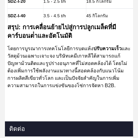
SDZ-I-20
1.5 - 2.5 t/h
18.5 กิโลกรัม
คว
SDZ-I-40
3.5 - 4.5 t/h
45 กิโลกรัม
ส
สรุป: การเคลื่อนย้ายไปสู่การปลูกเมล็ดที่มี
คาร์บอนต่ําและอัตโนมัติ
โดยการบูรณาการเทคโนโลยีการบดแห้ง
ปรับความเร็ว
และ
วัสดุม้วนเฉพาะเจาะจง บริษัทเคมีเกาหลีใต้สามารถแก้
ปัญหาม้วนติดและรูปร่างอนุภาคที่ไม่สอดคล้องได้ โดยไม่
ต้องเพิ่มการใช้พลังงานแนวทางนี้สอดคล้องกับแนวโน้ม
การผลิตสีเขียวทั่วโลก และเป็นปัจจัยสําคัญในการเพิ่ม
ความสามารถในการแข่งขันของโซ่การจัดหา B2B.
ติดต่อ