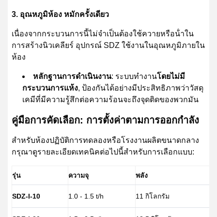
3. อุณหภูมิห้อง หมักครั้งเดียว
เนื่องจากกระบวนการนี้ไม่จําเป็นต้องใช้ควายหรือน้ําใน
การสร้างนิวเคลียร์ อุปกรณ์ SDZ ใช้งานในอุณหภูมิภายใน
ห้อง
หลักฐานการดําเนินงาน
: ระบบทํางาน
โดยไม่มี
กระบวนการแห้ง
, ป้องกันได้อย่างมีประสิทธิภาพว่าวัสดุ
เคมีที่มีความรู้สึกต่อความร้อนจะถึงจุดติดของพวกมัน
คู่มือการคัดเลือก: การตั้งค่าตามการออกกําลัง
สําหรับห้องปฏิบัติการทดลองหรือโรงงานผลิตขนาดกลาง
กรุณาดูรายละเอียดเทคนิคต่อไปนี้สําหรับการเลือกแบบ:
รุ่น
ความจุ
พลัง
โร
SDZ-I-10
1.0 - 1.5 t/h
11 กิโลกรัม
คว