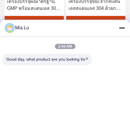
เครื่องบรรจุผงมาตรฐาน
เครื่องบรรจุขยะจากสแตน
GMP พร้อมสแตนเลส 304
เลสสแตนเลส 304 ด้วยการ
สำหรับการจ่ายและบรรจุ
ควบคุมจอสัมผัส สําหรับ
ความเร็วสูง 400-3500 ถุง
400-3500 ถุงต่อชั่วโมง
รับราคาที่ดีที่สุด
รับราคาที่ดีที่สุด
Mia Lu
ต่อชั่วโมง
2:44 AM
Good day, what product are you looking for?
ZHENGZHOU SHENGHONG HEAVY
INDUSTRY TECHNOLOGY CO., LTD.
sales@gcfertilizergranulator.com
86--15286833220
เลขที่ 416 ชั้น 9 อาคาร B, Shenglong Central Plaza, เขต
ไฮเทค, เมืองเจิ้งโจว, มณฑลเหอหนาน