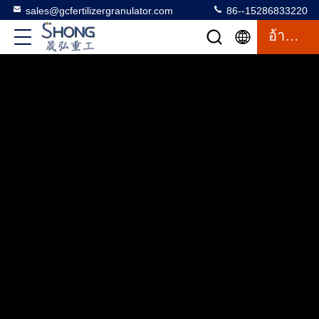
sales@gcfertilizergranulator.com
86--15286833220
อ้างอิง